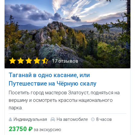
17 отзывов
Таганай в одно касание, или
Путешествие на Чёрную скалу
Посетить город мастеров Златоуст, подняться на
вершину и осмотреть красоты национального
парка.
Индивидуальная
На автомобиле
8 часов
23750 ₽
за экскурсию