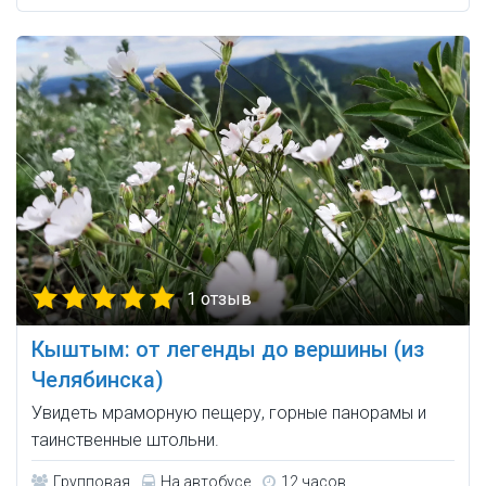
1 отзыв
Кыштым: от легенды до вершины (из
Челябинска)
Увидеть мраморную пещеру, горные панорамы и
таинственные штольни.
Групповая
На автобусе
12 часов