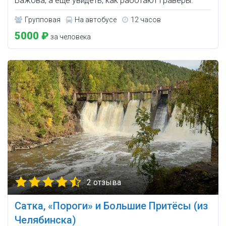
Бажова, а ещё увидеть, как работают гравёры.
Групповая
На автобусе
12 часов
5000 ₽
за человека
2 отзыва
Сатка, «Пороги» и Большие Притёсы (из
Челябинска)