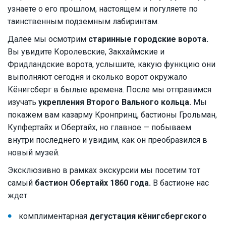
узнаете о его прошлом, настоящем и погуляете по
таинственным подземным лабиринтам.
Далее мы осмотрим
старинные городские ворота.
Вы увидите Королевские, Закхаймские и
Фридландские ворота, услышите, какую функцию они
выполняют сегодня и сколько ворот окружало
Кёнигсберг в былые времена. После мы отправимся
изучать
укрепления Второго Вального кольца.
Мы
покажем вам казарму Кронпринц, бастионы Грольман,
Купфертайх и Обертайх, но главное — побываем
внутри последнего и увидим, как он преобразился в
новый музей.
Эксклюзивно в рамках экскурсии мы посетим тот
самый
бастион Обертайх 1860 года.
В бастионе нас
ждет:
комплиментарная
дегустация кёнигсбергского