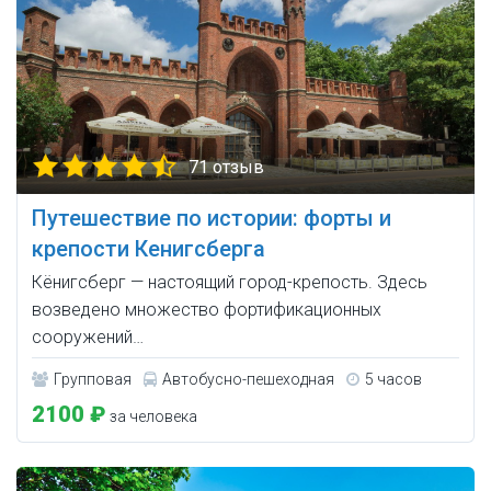
71 отзыв
Путешествие по истории: форты и
крепости Кенигсберга
Кёнигсберг — настоящий город-крепость. Здесь
возведено множество фортификационных
сооружений…
Групповая
Автобусно-пешеходная
5 часов
2100 ₽
за человека