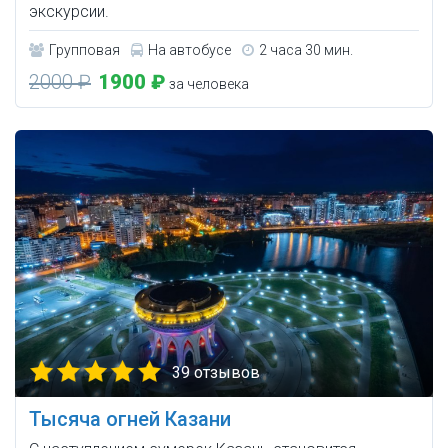
экскурсии.
Групповая
На автобусе
2 часа 30 мин.
2000 ₽
1900 ₽
за человека
39 отзывов
Тысяча огней Казани