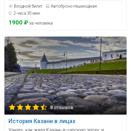
Входной билет
Автобусно-пешеходная
2 часа 30 мин.
1900 ₽
за человека
8 отзывов
История Казани в лицах
Узнать, как жила Казань в царскую эпоху, и