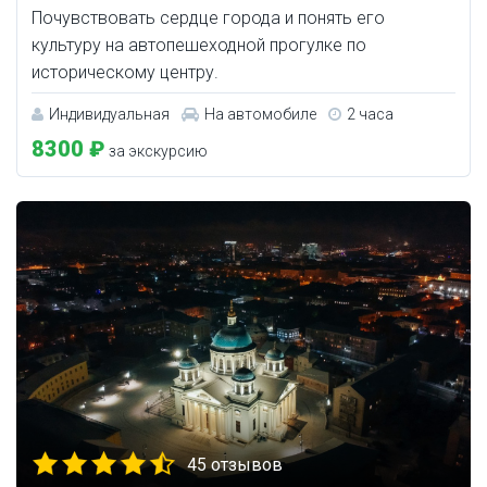
Почувствовать сердце города и понять его
культуру на автопешеходной прогулке по
историческому центру.
Индивидуальная
На автомобиле
2 часа
8300 ₽
за экскурсию
45 отзывов