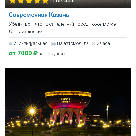
2 отзыва
Современная Казань
Убедиться, что тысячелетний город тоже может
быть молодым.
Индивидуальная
На автомобиле
2 часа
от 7000 ₽
за экскурсию