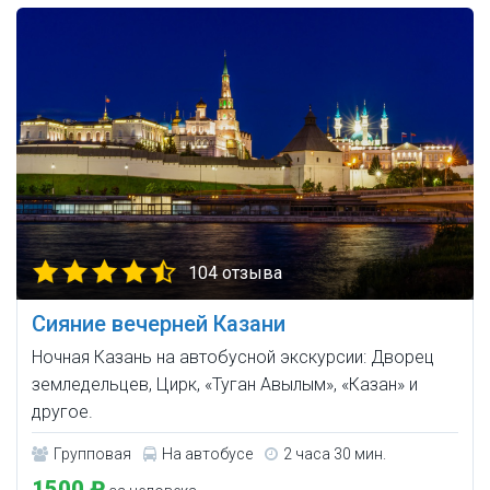
104 отзыва
Сияние вечерней Казани
Ночная Казань на автобусной экскурсии: Дворец
земледельцев, Цирк, «Туган Авылым», «Казан» и
другое.
Групповая
На автобусе
2 часа 30 мин.
1500 ₽