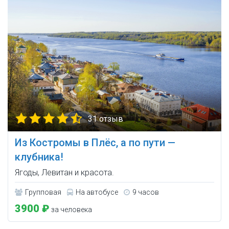
31 отзыв
Из Костромы в Плёс, а по пути —
клубника!
Ягоды, Левитан и красота.
Групповая
На автобусе
9 часов
3900 ₽
за человека