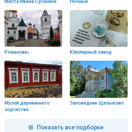
Места Ивана Сусанина
Ночные
Романовы
Ювелирный завод
Музей деревянного
Заповедник Щелыково
зодчества
Показать все подборки