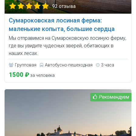
92 отзыва
Сумароковская лосиная ферма:
маленькие копыта, большие сердца
Мы отправимся на Сумароковскую лосиную ферму,
где вы увидите чудесных зверей, обитающих в
наших лесах.
Групповая
Автобусно-пешеходная
3 часа
1500 ₽
за человека