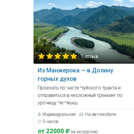
1 отзыв
Из Манжерока — в Долину
горных духов
Проехать по части Чуйского тракта и
отправиться в несложный треккинг по
урочищу Че-Чкыш.
Индивидуальная
На автомобиле
5 часов
от 22000 ₽
за экскурсию