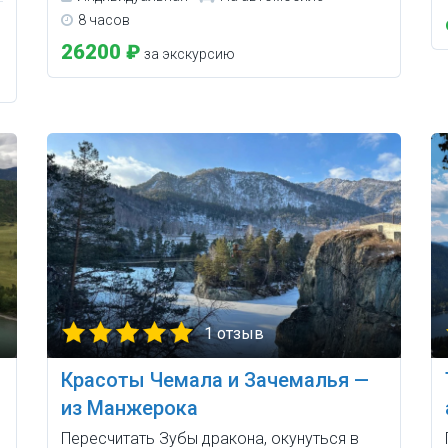
8 часов
26200 ₽
за экскурсию
1 отзыв
Красоты Чемала и Зачемалья —
из Манжерока
Пересчитать Зубы дракона, окунуться в