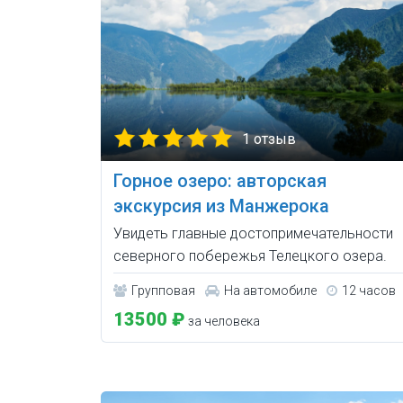
1 отзыв
Горное озеро: авторская
экскурсия из Манжерока
Увидеть главные достопримечательности
северного побережья Телецкого озера.
Групповая
На автомобиле
12 часов
13500 ₽
за человека