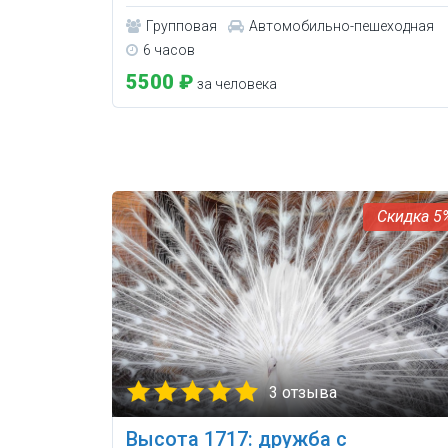
Групповая
Автомобильно-пешеходная
6 часов
5500 ₽
за человека
5
3 отзыва
Высота 1717: дружба с