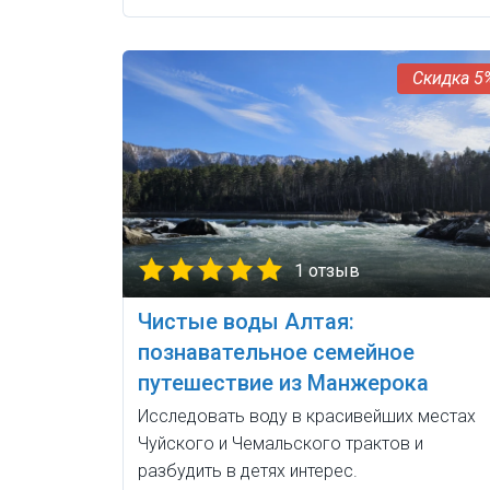
5
1 отзыв
Чистые воды Алтая:
познавательное семейное
путешествие из Манжерока
Исследовать воду в красивейших местах
Чуйского и Чемальского трактов и
разбудить в детях интерес.