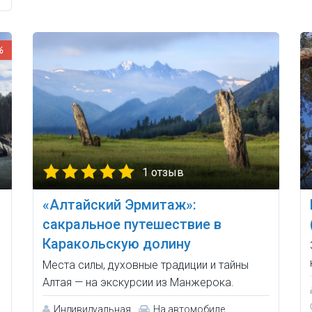
%
1 отзыв
«Алтайский Эрмитаж»:
сакральное путешествие в
Каракольскую долину
Места силы, духовные традиции и тайны
Алтая — на экскурсии из Манжерока.
Индивидуальная
На автомобиле