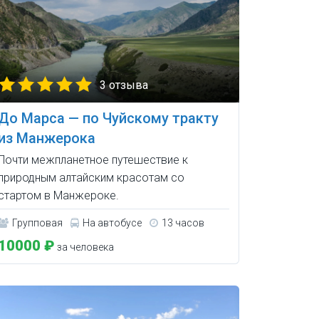
3 отзыва
До Марса — по Чуйскому тракту
из Манжерока
Почти межпланетное путешествие к
природным алтайским красотам со
стартом в Манжероке.
Групповая
На автобусе
13 часов
10000 ₽
за человека