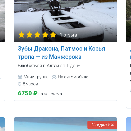
1 отзыв
Зубы Дракона, Патмос и Козья
тропа — из Манжерока
Влюбиться в Алтай за 1 день.
Мини-группа
На автомобиле
8 часов
6750 ₽
за человека
5%