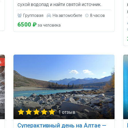
сухой водопад и найти святой источник.
Групповая
На автомобиле
8 часов
6500 ₽
за человека
%
1 отзыв
Суперактивный день на Алтае —