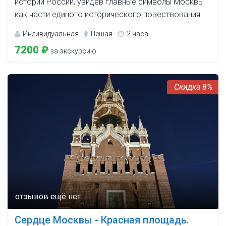
истории России, увидев главные символы Москвы
как части единого исторического повествования.
Индивидуальная
Пешая
2 часа
7200 ₽
за экскурсию
8%
Сердце Москвы - Красная площадь.