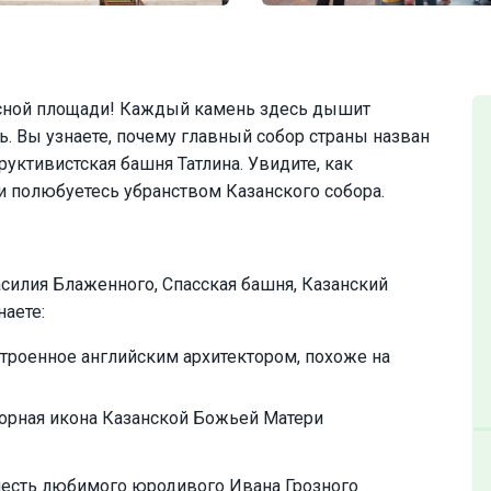
асной площади! Каждый камень здесь дышит
ь. Вы узнаете, почему главный собор страны назван
руктивистская башня Татлина. Увидите, как
и полюбуетесь убранством Казанского собора.
асилия Блаженного, Спасская башня, Казанский
наете:
строенное английским архитектором, похоже на
ворная икона Казанской Божьей Матери
честь любимого юродивого Ивана Грозного