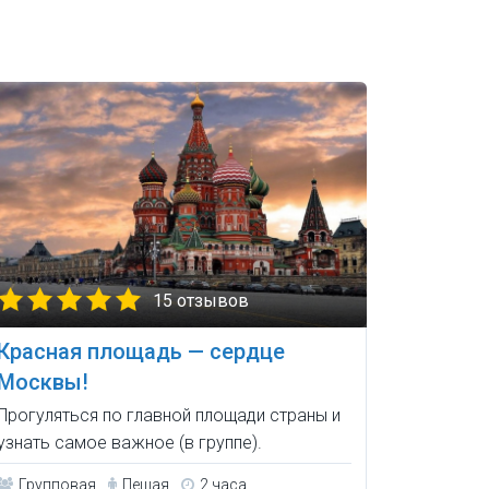
15 отзывов
Красная площадь — сердце
Москвы!
Прогуляться по главной площади страны и
узнать самое важное (в группе).
Групповая
Пешая
2 часа