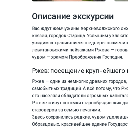
Описание экскурсии
Вас ждут жемчужины верхневолжского оже
князей, городок Старица. Услышим увлекат
увидим сохранившиеся шедевры знаменитог
левитановскими пейзажами Ржева — город
чудом — храмом Преображения Господня.
Ржев: посещение крупнейшего
Ржев — один из немногих древних городов, 
самобытных традиций. А всё потому, что Р
его населяли обладатели огромных капитало
Ржеве живут потомки старообрядческих дин
староверов за семью печатями.
Здесь сохранились редкие, чудом уцелевш
Образцовых, красивейшее здание Государс