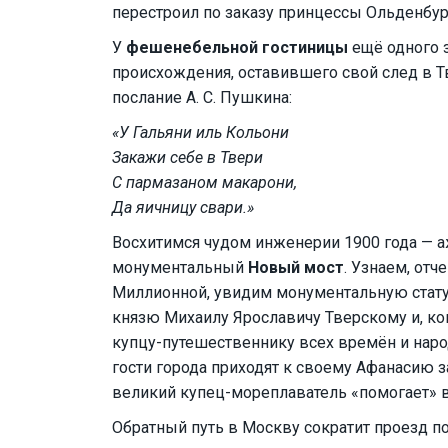
перестроил по заказу принцессы Ольденбур
У
фешенебельной гостиницы
ещё одного з
происхождения, оставившего свой след в Т
послание А. С. Пушкина:
«У Гальяни иль Кольони
Закажи себе в Твери
С пармазаном макарони,
Да яичницу свари.»
Восхитимся чудом инженерии 1900 года —
монументальный
Новый мост
. Узнаем, отч
Миллионной, увидим монументальную стат
князю Михаилу Ярославичу Тверскому и, к
купцу-путешественнику всех времён и наро
гости города приходят к своему Афанасию з
великий купец-мореплаватель «помогает» в
Обратный путь в Москву сократит проезд п