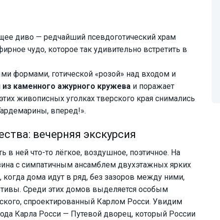
ящее диво — редчайший псевдоготический храм
ирное чудо, которое так удивительно встретить в
и формами, готической «розой» над входом и
 из каменного ажурного кружева
и поражает
этих живописных уголках тверского края снимались
ардемарины, вперед!».
ства: вечерняя экскурсия
 в ней что-то лёгкое, воздушное, поэтичное. На
зина с симпатичным ансамблем двухэтажных ярких
 когда дома идут в ряд, без зазоров между ними,
отивы. Среди этих домов выделяется особым
ского, спроектированный Карлом Росси. Увидим
ода Карла Росси — Путевой дворец, который России