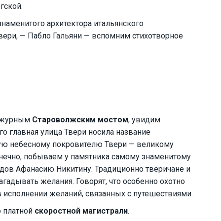
гской.
наменитого архитектора итальянского
вери, — Пабло Гальяни — вспомним стихотворное
 ажурным
Староволжским мостом
, увидим
его главная улица Твери носила название
ую небесному покровителю Твери — великому
онечно, побываем у памятника самому знаменитому
дов Афанасию Никитину. Традиционно тверичане и
агадывать желания. Говорят, что особенно охотно
 исполнении желаний, связанных с путешествиями.
о платной
скоростной магистрали
.