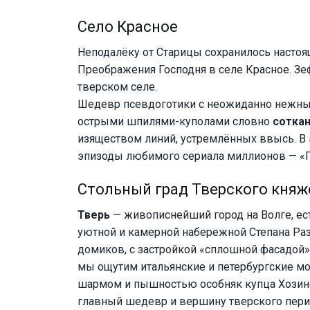
Село Красное
Неподалёку от Старицы сохранилось насто
Преображения Господня в селе Красное. Зеф
тверском селе.
Шедевр псевдоготики с неожиданно нежным
острыми шпилями-куполами словно
соткан
изяществом линий, устремлённых ввысь. В 
эпизоды любимого сериала миллионов — «Г
Стольный град Тверского княже
Тверь
— живописнейший город на Волге, есть
уютной и камерной набережной Степана Ра
домиков, с застройкой «сплошной фасадой»,
мы ощутим итальянские и петербургские м
шармом и пышностью особняк купца Хозин
главный шедевр и вершину тверского пери