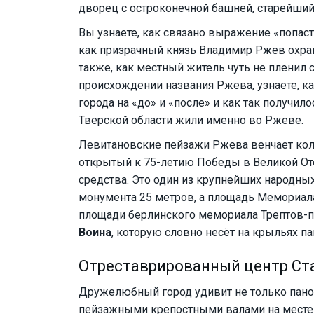
дворец с остроконечной башней, старейший
Вы узнаете, как связано выражение «попас
как призрачный князь Владимир Ржев охран
также, как местный житель чуть не пленил
происхождении названия Ржева, узнаете, к
города на «до» и «после» и как так получил
Тверской области жили именно во Ржеве.
Левитановские пейзажи Ржева венчает кол
открытый к 75-летию Победы в Великой От
средства. Это один из крупнейших народны
монумента 25 метров, а площадь Мемориала
площади берлинского мемориала Трептов-п
Воина
, которую словно несёт на крыльях па
Отреставрированный центр Ст
Дружелюбный город удивит не только пано
пейзажными крепостными валами на месте 