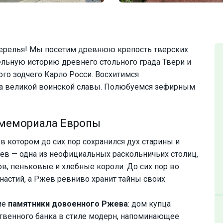
релья! Мы посетим древнюю крепость тверских
ельную историю древнего стольного града Твери и
о зодчего Карло Росси. Восхитимся
а великой воинской славы. Полюбуемся зефирным
 мемориала Европы
в котором до сих пор сохранился дух старины и
жев — одна из неофициальных раскольничьих столиц,
в, пеньковые и хлебные короли. До сих пор во
астий, а Ржев ревниво хранит тайны своих
ие
памятники довоенного Ржева
: дом купца
твенного банка в стиле модерн, напоминающее