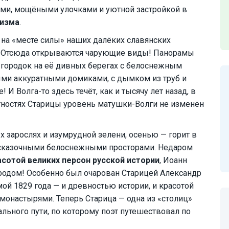
ми, мощёными улочками и уютной застройкой в
цизма
.
на «месте силы» наших далёких славянских
. Отсюда открываются чарующие виды! Панорамы
городок на её дивных берегах с белоснежным
ми аккуратными домиками, с дымком из труб и
 Волга-то здесь течёт, как и тысячу лет назад, в
тностях Старицы уровень матушки-Волги не изменён
х зарослях и изумрудной зелени, осенью — горит в
сказочными белоснежными просторами. Недаром
асотой великих персон русской истории
, Иоанн
одом! Особенно был очарован Старицей Александр
ой 1829 года — и древностью истории, и красотой
онастырями. Теперь Старица — одна из «столиц»
ьного пути, по которому поэт путешествовал по