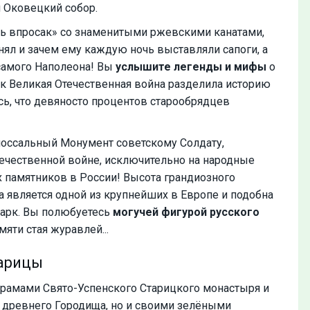
 Оковецкий собор.
ть впросак» со знаменитыми ржевскими канатами,
ял и зачем ему каждую ночь выставляли сапоги, а
 самого Наполеона! Вы
услышите легенды и мифы
о
ак Великая Отечественная война разделила историю
ось, что девяносто процентов старообрядцев
оссальный Монумент советскому Солдату,
ечественной войне, исключительно на народные
х памятников в России! Высота грандиозного
 является одной из крупнейших в Европе и подобна
арк. Вы полюбуетесь
могучей фигурой русского
мяти стая журавлей...
арицы
рамами Свято-Успенского Старицкого монастыря и
древнего Городища, но и своими зелёными