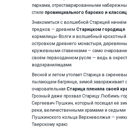
парками, отреставрированными набережны
стиле
провинциального барокко и класси
Знакомиться с волшебной Старицей начнём 
предков — древнем
Старицком городище
кормилицы-Волги и волшебный крохотный 
островком древнего монастыря, деревянны
кружевными ставенками — само очарование! И
своём первозданном русле — ведь в окрес
водохранилищами.
Весной и летом утопает Старица в сиреневы
пылающем багрянце, зимой завораживает 
очаровательная
Старица пленяла своей кр
Грозный даже прозвал Старицу Любимъ-гор
Сергеевич Пушкин, который посещал её зим
реки, величественными храмами и седыми м
Пушкинского кольца Верхневолжья — уникал
Тверскому краю.