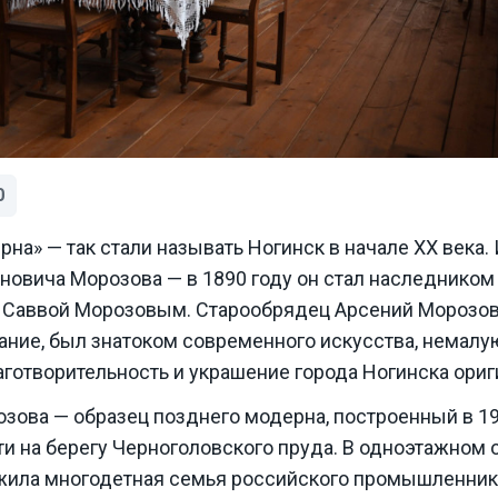
0
рна» — так стали называть Ногинск в начале XX века.
новича Морозова — в 1890 году он стал наследником
о Саввой Морозовым. Старообрядец Арсений Морозов
ние, был знатоком современного искусства, немалу
аготворительность и украшение города Ногинска ор
озова — образец позднего модерна, построенный в 19
и на берегу Черноголовского пруда. В одноэтажном 
 жила многодетная семья российского промышленника