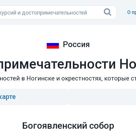
О п
Россия
примечательности Но
остей в Ногинске и окрестностях, которые с
карте
Богоявленский собор