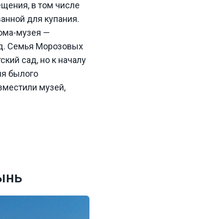
щения, в том числе
ванной для купания.
ома-музея —
уд. Семья Морозовых
ский сад, но к началу
ия былого
зместили музей,
ынь