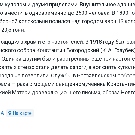
 куполом и двумя приделами. Внушительное здание 
 вместить одновременно до 2500 человек. В 1890 го
оборной колокольни полился над городом звон 13 ко
20,5 тонн.
пощадила храм и его настоятелей. В 1918 году был з
ского собора Константин Богородский (К. А. Голубев
. Один за другим были расстреляны ещё три настоятел
святых стенах стали делать сапоги, а вот снять купол 
орода не позволили. Службы в Богоявленском соборе
храма — рака с мощами священномученика Константин
жией Матери дореволюционного письма, образа Новг
6А