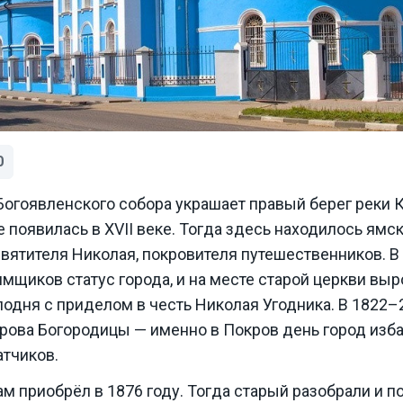
0
Богоявленского собора украшает правый берег реки 
е появилась в XVII веке. Тогда здесь находилось ямск
вятителя Николая, покровителя путешественников. В 1
мщиков статус города, и на месте старой церкви вы
одня с приделом в честь Николая Угодника. В 1822–2
рова Богородицы — именно в Покров день город изба
атчиков.
 приобрёл в 1876 году. Тогда старый разобрали и п