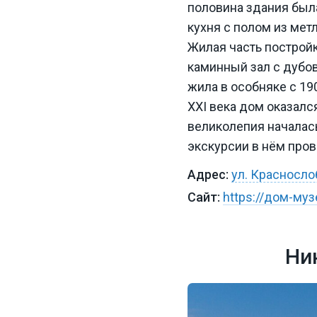
половина здания был
кухня с полом из мет
Жилая часть построй
каминный зал с дубо
жила в особняке с 190
XXI века дом оказалс
великолепия началась
экскурсии в нём про
ул. Красносло
https://дом-му
Ни