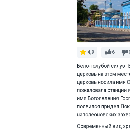
6
4,9
Бело-голубой силуэт 
церковь на этом мест
церковь носила имя С
пожаловала станции я
имя Богоявления Госп
появился придел Пок
наполеоновских захв
Современный вид храм