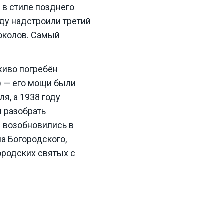
в стиле позднего
ду надстроили третий
локолов. Самый
аживо погребён
) — его мощи были
я, а 1938 году
и разобрать
 возобновились в
а Богородского,
ородских святых с