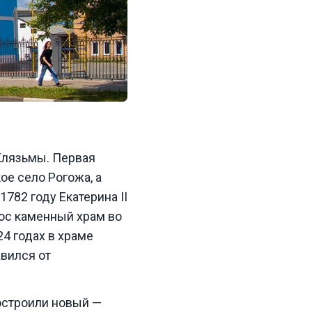
Клязьмы. Первая
ое село Рогожа, а
782 году Екатерина II
рос каменный храм во
4 годах в храме
вился от
остроили новый —