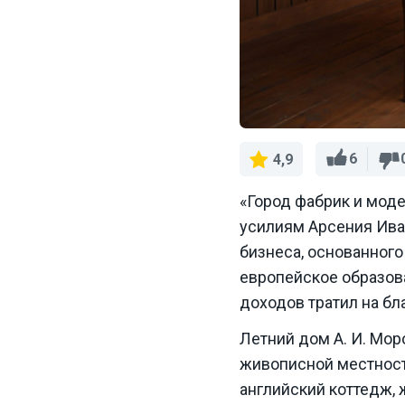
6
4,9
«Город фабрик и моде
усилиям Арсения Ива
бизнеса, основанног
европейское образова
доходов тратил на бл
Летний дом А. И. Мор
живописной местност
английский коттедж,