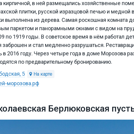
а кирпичной, в ней размещались хозяйственные поме
лахской плитки, русской изразцовой печью и медной 
ки выполнена из дерева. Самая роскошная комната д
вым паркетом и панорамными окнами с видом на пр
9 по 1919 годы. В советское время в нём работал дет
я заброшен и стал медленно разрушаться. Реставрац
 в 2016 году. Через четыре года в доме Морозова ра
водятся по предварительному бронированию.
бодская, 5
зей-морозова.рф
колаевская Берлюковская пуст