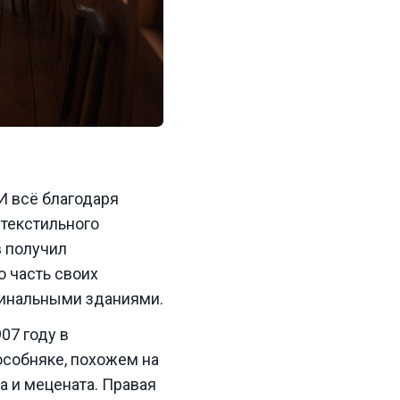
 И всё благодаря
 текстильного
 получил
ю часть своих
игинальными зданиями.
07 году в
особняке, похожем на
 и мецената. Правая