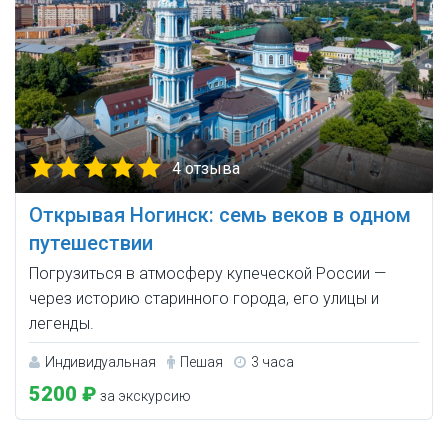
4 отзыва
Открывая Ногинск: семь веков в одном
путешествии
Погрузиться в атмосферу купеческой России —
через историю старинного города, его улицы и
легенды.
Индивидуальная
Пешая
3 часа
5200 ₽
за экскурсию