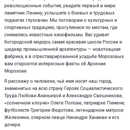
революционные события, увидите первый в мире
памятник Ленину, услышите о боевых и трудовых
подвигах глуховчан. Мы поговорим о культурных и
спортивных традициях, прогуляемся по местам, где
снимались известные кинофильмы. Вас удивит
богородский модерн, самая красивая школа России и
шедевр промышленной архитектуры — новоткацкая
фабрика, а в отреставрированной усадьбе Морозовых
вам откроются интересные факты об Арсении
Морозове.
Я расскажу о человеке, чьё имя носит наш город,
знаменитых на всю страну Героях Социалистического
Труда Любови Ананьевой и Александре Свешникове,
«солнечном клоуне» Олеге Попове, патриархе Пимене,
футболисте Григории Федотове, легендарном матросе
Железняке, оперном певце Никандре Ханаеве и его
дочери.