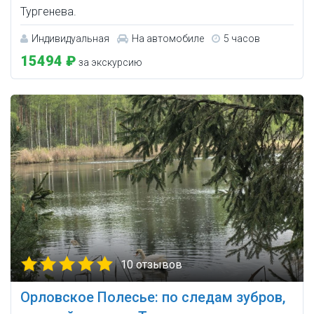
Тургенева.
Индивидуальная
На автомобиле
5 часов
15494 ₽
за экскурсию
10 отзывов
Орловское Полесье: по следам зубров,