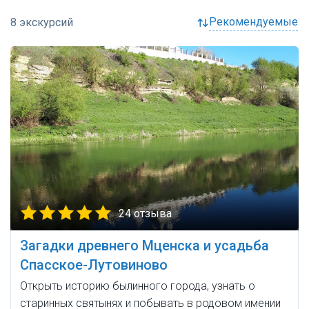
рекомендуемые
24 отзыва
Загадки древнего Мценска и усадьба
Спасское-Лутовиново
Открыть историю былинного города, узнать о
старинных святынях и побывать в родовом имении