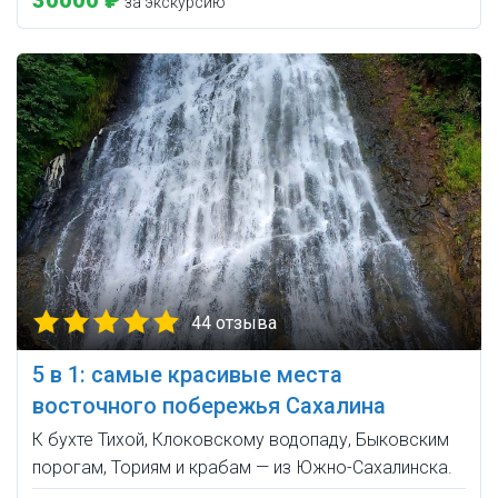
30000 ₽
за экскурсию
44 отзыва
5 в 1: самые красивые места
восточного побережья Сахалина
К бухте Тихой, Клоковскому водопаду, Быковским
порогам, Ториям и крабам — из Южно-Сахалинска.