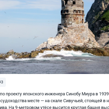
3
по проекту японского инженера Синобу Миура в 1939 
судоходства месте — на скале Сивучьей, стоящей в н
ва. На 9-метровом утёсе высится круглая башня выс