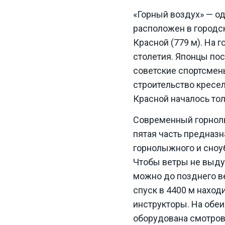
«Горный воздух» — о
расположен в городск
Красной (779 м). На 
столетия. Японцы пос
советские спортсмен
строительство кресе
Красной началось тол
Современный горнолы
пятая часть предназн
горнолыжного и сноу
Чтобы ветры не выду
можно до позднего в
спуск в 4400 м нахо
инструкторы. На обеи
оборудована смотров