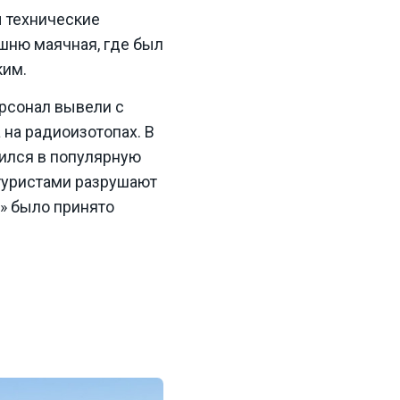
ы технические
шню маячная, где был
ким.
ерсонал вывели с
 на радиоизотопах. В
тился в популярную
туристами разрушают
а» было принято