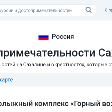
О п
Россия
примечательности Са
остей на Сахалине и окрестностях, которые с
карте
олыжный комплекс «Горный во