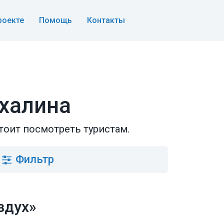
роекте
Помощь
Контакты
халина
тоит посмотреть туристам.
Фильтр
здух»