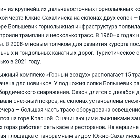
дин из крупнейших дальневосточных горнолыжных ко
ой черте Южно-Сахалинска на склонах двух сопок — 
горе Большевик горнолыжная инфраструктура появила
троили трамплин и несколько трасс. В 1960–х годах 
ы. В 2008-м новым толчком для развития курорта по
льных и гондольных канатных дорог. Туристическое 
ько в 2021 году.
жный комплекс «Горный воздух» располагает 15 тра
ачена для новичков. У подножия сопки Большевик ра
бордического снаряжения. Сезон длится с декабря д
вали снежный покров, на склонах установлены снеж
ечера — большая часть трасс оборудована освещен
дится на горе Красной. С начинающими лыжниками з
х горах работает сеть кафе и ресторанов. На вершин
ая площадка с панорамным видом Южно-Сахалинска