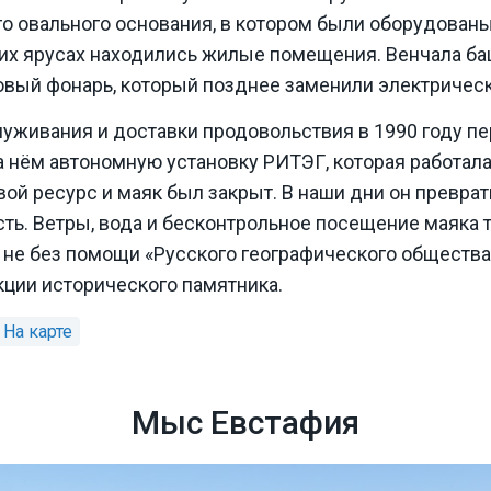
го овального основания, в котором были оборудован
их ярусах находились жилые помещения. Венчала ба
овый фонарь, который позднее заменили электричес
луживания и доставки продовольствия в 1990 году п
а нём автономную установку РИТЭГ, которая работала
вой ресурс и маяк был закрыт. В наши дни он превра
ть. Ветры, вода и бесконтрольное посещение маяка 
у не без помощи «Русского географического обществ
кции исторического памятника.
Мыс Евстафия