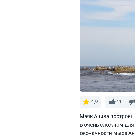
11
4,9
Маяк Анива построен 
в очень сложном для 
оконечности мыса Ани