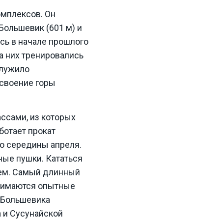
мплексов. Он
Большевик (601 м) и
сь в начале прошлого
на них тренировались
служило
освоение горы
ссами, из которых
ботает прокат
о середины апреля.
ные пушки. Кататься
ием. Самый длинный
анимаются опытные
е Большевика
 и Сусунайской