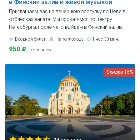
в Финский залив и живой музыкой
Приглашаем вас на вечернюю прогулку по Неве в
отблесках заката! Мы прокатимся по центру
Петербурга, после чего выйдем в Финский залив.
Входной билет
На теплоходе
1 час 30 мин.
950 ₽
за человека
15%
14 отзывов