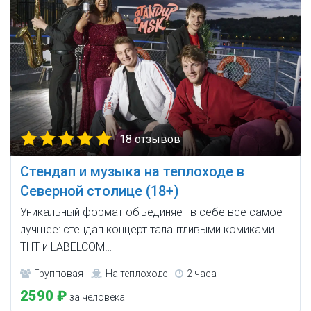
18 отзывов
Стендап и музыка на теплоходе в
Северной столице (18+)
Уникальный формат объединяет в себе все самое
лучшее: стендап концерт талантливыми комиками
ТНТ и LABELCOM…
Групповая
На теплоходе
2 часа
2590 ₽
за человека