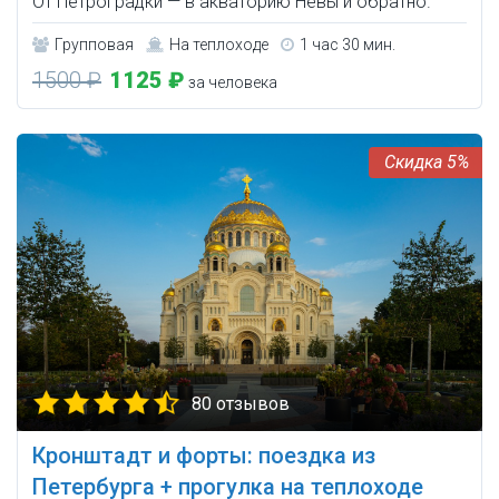
От Петроградки — в акваторию Невы и обратно.
Групповая
На теплоходе
1 час 30 мин.
1500 ₽
1125 ₽
за человека
5%
80 отзывов
Кронштадт и форты: поездка из
Петербурга + прогулка на теплоходе