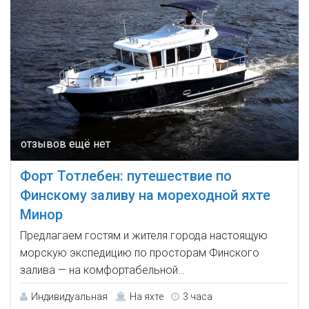
Форт Тотлебен: путешествие по
Финскому заливу на мореходной яхте
Минор
Предлагаем гостям и жителя города настоящую
морскую экспедицию по просторам Финского
залива — на комфортабельной…
Индивидуальная
На яхте
3 часа