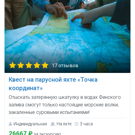
17 отзывов
Квест на парусной яхте «Точка
координат»
Отыскать затерянную шкатулку в водах Финского
залива смогут только настоящие морские волки,
закаленные суровыми испытаниями!
Индивидуальная
На яхте
3 часа
26667 ₽
за экскурсию