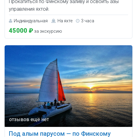
Прокатиться по Финскому заливу и освоить азы
управления яхтой.
Индивидуальная
На яхте
3 часа
45000 ₽
за экскурсию
Под алым парусом — по Финскому