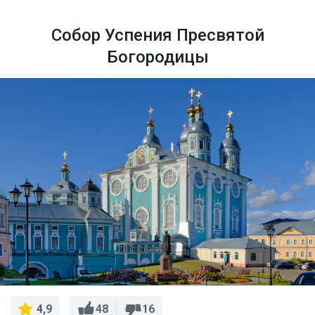
Собор Успения Пресвятой
Богородицы
48
16
4,9