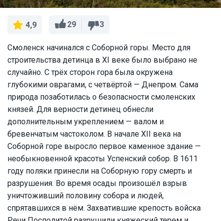
29
3
4,9
Смоленск начинался с Соборной горы. Место для
строительства детинца в XI веке было выбрано не
случайно. С трёх сторон гора была окружена
глубокими оврагами, с четвёртой — Днепром. Сама
природа позаботилась о безопасности смоленских
князей. Для верности детинец обнесли
дополнительным укреплением — валом и
бревенчатым частоколом. В начале XII века на
Соборной горе выросло первое каменное здание —
необыкновенной красоты Успенский собор. В 1611
году поляки принесли на Соборную гору смерть и
разрушения. Во время осады произошёл взрыв
уничтоживший половину собора и людей,
спрятавшихся в нём. Захватившие крепость войска
Речи Посполитой разрушили княжеский терем и