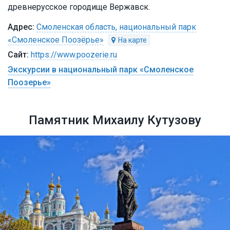
древнерусское городище Вержавск.
Смоленская область, национальный парк
«Смоленское Поозёрье»
https://www.poozerie.ru
Экскурсии в национальный парк «Смоленское
Поозерье»
Памятник Михаилу Кутузову