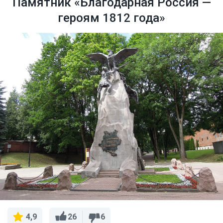
Памятник «Благодарная Россия —
героям 1812 года»
26
6
4,9