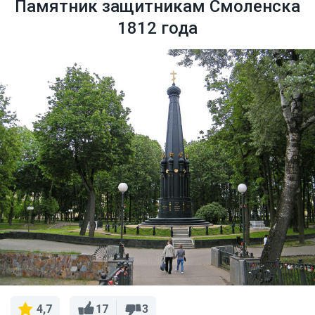
Памятник защитникам Смоленска
1812 года
17
3
4,7