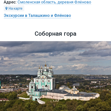
Смоленская область, деревня Флёново
Экскурсии в Талашкино и Флёново
Соборная гора