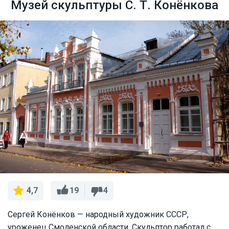
Музей скульптуры С. Т. Конёнкова
19
4
4,7
Сергей Конёнков — народный художник СССР,
уроженец Смоленской области. Скульптор работал с