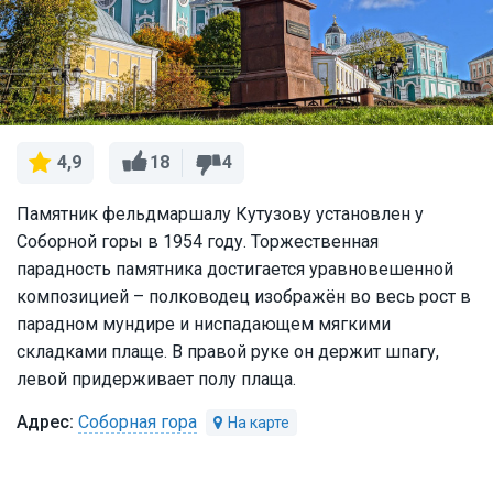
18
4
4,9
Памятник фельдмаршалу Кутузову установлен у
Соборной горы в 1954 году. Торжественная
парадность памятника достигается уравновешенной
композицией – полководец изображён во весь рост в
парадном мундире и ниспадающем мягкими
складками плаще. В правой руке он держит шпагу,
левой придерживает полу плаща.
Соборная гора