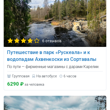
6 отзывов
Путешествие в парк «Рускеала» и к
водопадам Ахвенкоски из Сортавалы
По пути — фирменные магазины с дарами Карелии.
Групповая
На автобусе
6 часов
6290 ₽
за человека