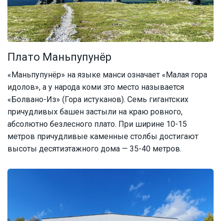
Плато Маньпупунёр
«Маньпупунёр» на языке манси означает «Малая гора
идолов», а у народа коми это место называется
«Болвано-Из» (Гора истуканов). Семь гигантских
причудливых башен застыли на краю ровного,
абсолютно безлесного плато. При ширине 10-15
метров причудливые каменные столбы достигают
высоты десятиэтажного дома — 35-40 метров.