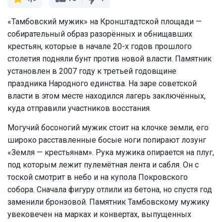
«Тамбовский мужик» на Кронштадтской площади —
собирательный образ разорённых и обнищавших
крестьян, которые в начале 20-х годов прошлого
столетия подняли бунт против новой власти. Памятник
установлен в 2007 году к третьей годовщине
праздника Народного единства. На заре советской
власти в этом месте находился лагерь заключённых,
куда отправили участников восстания.
Могучий босоногий мужик стоит на клочке земли, его
широко расставленные босые ноги попирают лозунг
«Земля — крестьянам». Рука мужика опирается на плуг,
под которым лежит пулемётная лента и сабля. Он с
тоской смотрит в небо и на купола Покровского
собора. Сначала фигуру отлили из бетона, но спустя год
заменили бронзовой. Памятник Тамбовскому мужику
увековечен на марках и конвертах, выпущенных