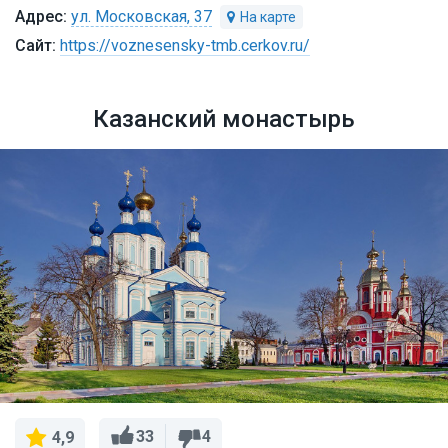
ул. Московская, 37
https://voznesensky-tmb.cerkov.ru/
Казанский монастырь
33
4
4,9