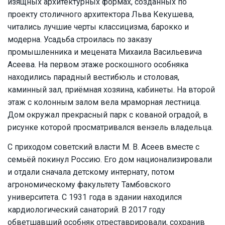
изящных архитектурных формах, созданных по
проекту столичного архитектора Льва Кекушева,
читались лучшие черты классицизма, барокко и
модерна. Усадьба строилась по заказу
промышленника и мецената Михаила Васильевича
Асеева. На первом этаже роскошного особняка
находились парадный вестибюль и столовая,
каминный зал, приёмная хозяина, кабинеты. На второй
этаж с колонным залом вела мраморная лестница.
Дом окружал прекрасный парк с кованой оградой, в
рисунке которой просматривался вензель владельца.
С приходом советский власти М. В. Асеев вместе с
семьёй покинул Россию. Его дом национализировали
и отдали сначала детскому интернату, потом
агрономическому факультету Тамбовского
университета. С 1931 года в здании находился
кардиологический санаторий. В 2017 году
обветшавший особняк отреставрировали, сохранив