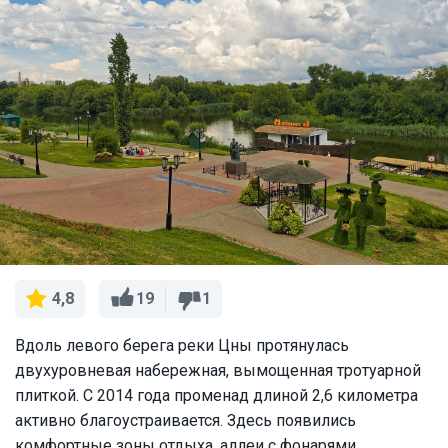
19
1
4,8
Вдоль левого берега реки Цны протянулась
двухуровневая набережная, вымощенная тротуарной
плиткой. С 2014 года променад длиной 2,6 километра
активно благоустраивается. Здесь появились
комфортные зоны отдыха, аллеи с фонарями,