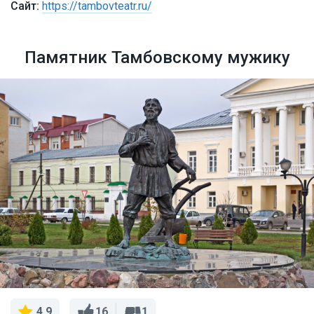
https://tambovteatr.ru/
Памятник Тамбовскому мужику
16
1
4,9