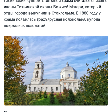
тихвинский купцов. Святыней храма считался список с
иконы Тихвинской иконы Божией Матери, который
отцы города выкупили в Стокгольме. В 1880 году у
храма появилась трёхъярусная колокольня, купола
покрылись позолотой.