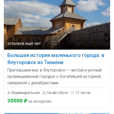
Большая история маленького города: в
Ялуторовск из Тюмени
Приглашаем вас в Ялуторовск — чистый и уютный
провинциальный городок с богатейшей историей,
связанной с декабристами…
Индивидуальная
На автобусе
12 часов
30000 ₽
за экскурсию