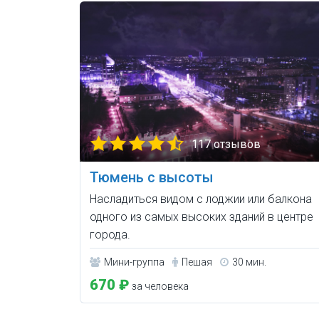
117 отзывов
Тюмень с высоты
Насладиться видом с лоджии или балкона
одного из самых высоких зданий в центре
города.
Мини-группа
Пешая
30 мин.
670 ₽
за человека