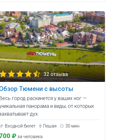
32 отзыва
Обзор Тюмени с высоты
Весь город раскинется у ваших ног —
уникальная панорама и виды, от которых
захватывает дух.
Входной билет
Пешая
30 мин.
700 ₽
за человека