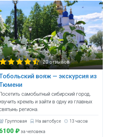
20 отзывов
Тобольский вояж — экскурсия из
Тюмени
Посетить самобытный сибирский город,
изучить кремль и зайти в одну из главных
святынь региона.
Групповая
На автобусе
13 часов
6100 ₽
за человека