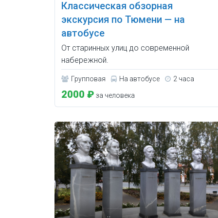
Классическая обзорная
экскурсия по Тюмени — на
автобусе
От старинных улиц до современной
набережной.
Групповая
На автобусе
2 часа
2000 ₽
за человека