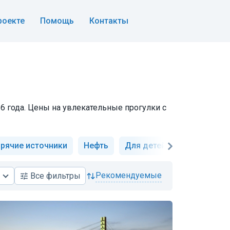
роекте
Помощь
Контакты
6 года. Цены на увлекательные прогулки с
орячие источники
Нефть
Для детей
Музеи и ис
рекомендуемые
Все
фильтры