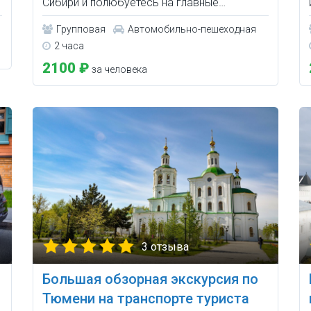
Сибири и полюбуетесь на главные…
Групповая
Автомобильно-пешеходная
2 часа
2100 ₽
за человека
3 отзыва
Большая обзорная экскурсия по
Тюмени на транспорте туриста