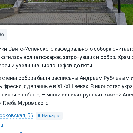
6
ки Свято-Успенского кафедрального собора считаетс
катилась волна пожаров, затронувших и собор. Храм 
реи и увеличив число нефов до пяти.
ие стены собора были расписаны Андреем Рублевым 
фрески, сделанные в XII-XIII веках. В иконостас укра
щихся в соборе, – мощи великих русских князей Але
, Глеба Муромского.
осковская, 56
ru