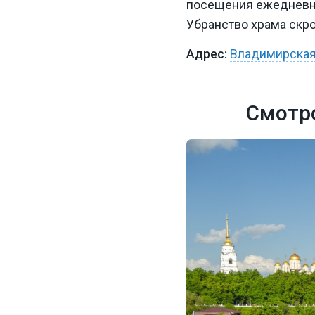
посещения ежедневно.
Убранство храма скро
Владимирская 
Смотро