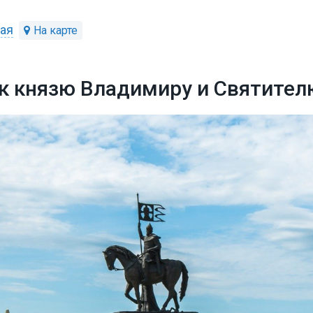
кая
к князю Владимиру и Святител