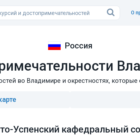
О п
Россия
римечательности Вл
стей во Владимире и окрестностях, которые 
карте
то-Успенский кафедральный с