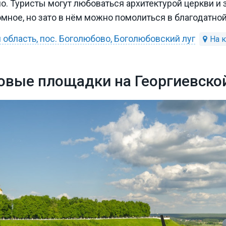
 Туристы могут любоваться архитектурой церкви и з
мное, но зато в нём можно помолиться в благодатной
область, пос. Боголюбово, Боголюбовский луг
вые площадки на Георгиевско