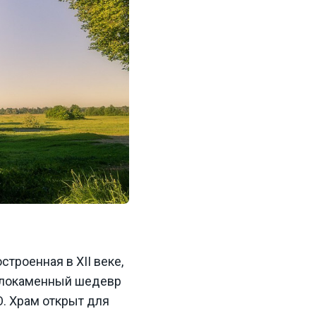
троенная в XII веке,
елокаменный шедевр
. Храм открыт для