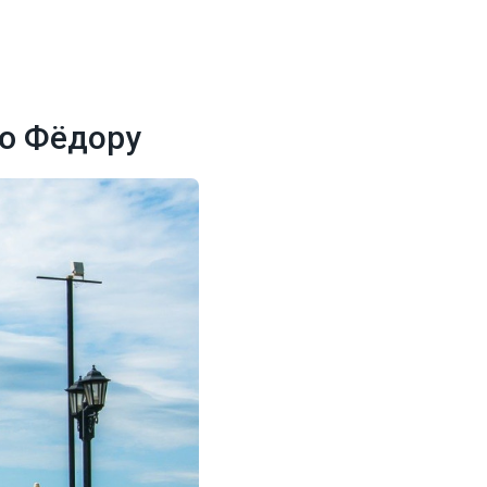
ю Фёдору