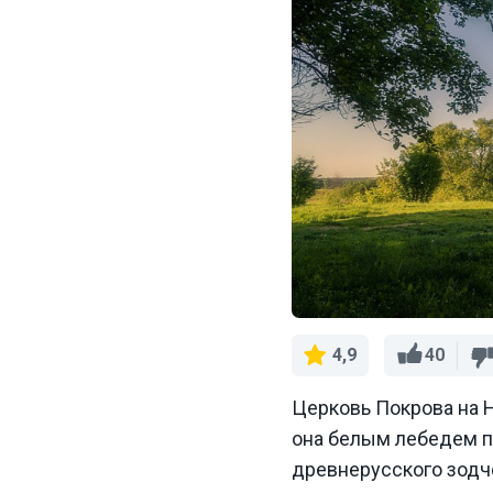
40
4,9
Церковь Покрова на Н
она белым лебедем п
древнерусского зодч