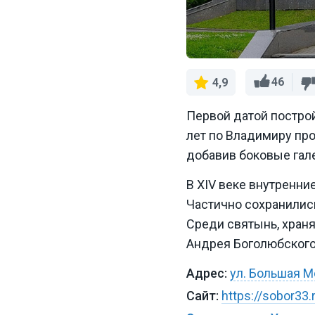
46
4,9
Первой датой построй
лет по Владимиру про
добавив боковые гале
В XIV веке внутренн
Частично сохранились 
Среди святынь, храня
Андрея Боголюбского
ул. Большая М
https://sobor33.