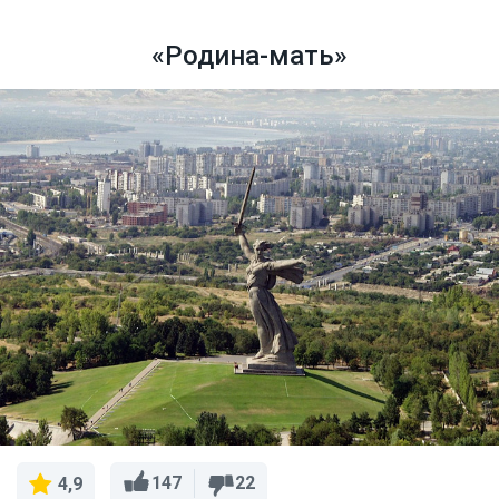
«Родина-мать»
147
22
4,9