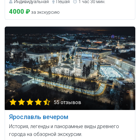
Индивидуальная
Пешая
1 час 30 мин.
4000 ₽
за экскурсию
55 отзывов
Ярославль вечером
История, легенды и панорамные виды древнего
города на обзорной экскурсии.