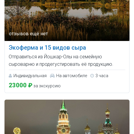
Экоферма и 15 видов сыра
Отправиться из Йошкар-Олы на семейную
сыроварню и продегустировать её продукцию.
Индивидуальная
На автомобиле
3 часа
23000 ₽
за экскурсию