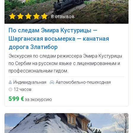
8 отзывов
По следам Эмира Кустурицы —
Шарганская восьмерка — канатная
дорога Златибор
Экскурсия по следам режиссера Эмира Кустурицы
по Сербии на русском языке с лицензированным и
профессиональным гидом.
Индивидуальная
Автомобильно-пешеходная
12 часов
599 €
за экскурсию