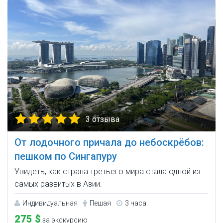
3 отзыва
От лодочного причала до небоскрёбов:
пешком по Сингапуру
Увидеть, как страна третьего мира стала одной из
самых развитых в Азии.
Индивидуальная
Пешая
3 часа
275 $
за экскурсию