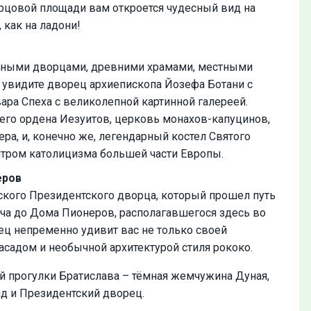
ворцовой площади вам откроется чудесный вид на
 как на ладони!
расными дворцами, древними храмами, местными
 увидите дворец архиепископа Йозефа Ботани с
ра Спеха с великолепной картинной галереей.
его ордена Иезуитов, церковь монахов-капуцинов,
а, и, конечно же, легендарный костел Святого
нтром католицизма большей части Европы.
еров
вского Президентского дворца, который прошел путь
ча до Дома Пионеров, располагавшегося здесь во
ц непременно удивит вас не только своей
асадом и необычной архитектурой стиля рококо.
й прогулки Братислава – тёмная жемчужина Дуная,
д и Президентский дворец.