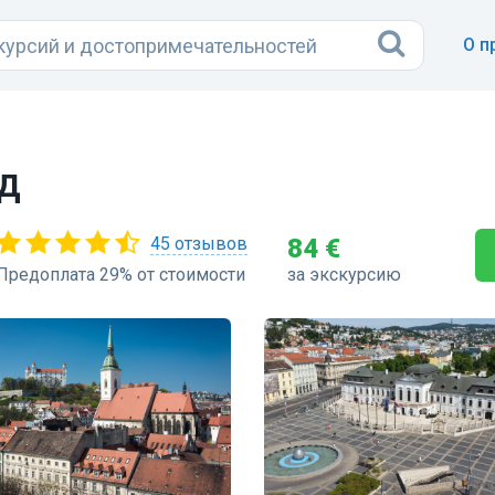
О п
д
45 отзывов
84 €
Предоплата 29% от стоимости
за экскурсию