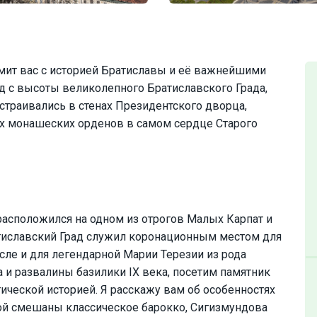
мит вас с историей Братиславы и её важнейшими
д с высоты великолепного Братиславского Града,
страивались в стенах Президентского дворца,
их монашеских орденов в самом сердце Старого
асположился на одном из отрогов Малых Карпат и
атиславский Град служил коронационным местом для
исле и для легендарной Марии Терезии из рода
 и развалины базилики IX века, посетим памятник
ической историей. Я расскажу вам об особенностях
рой смешаны классическое барокко, Сигизмундова