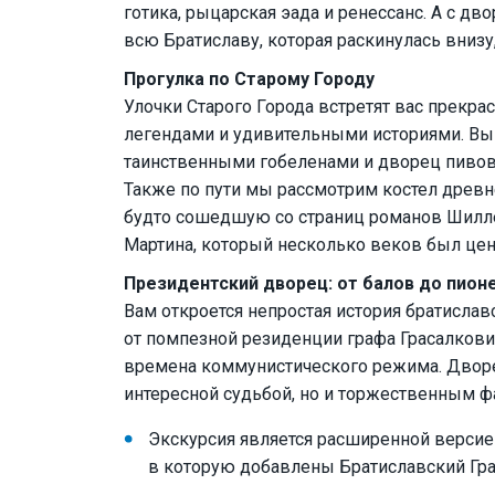
готика, рыцарская эада и ренессанс. А с д
всю Братиславу, которая раскинулась внизу,
Прогулка по Старому Городу
Улочки Старого Города встретят вас прек
легендами и удивительными историями. Вы
таинственными гобеленами и дворец пивова
Также по пути мы рассмотрим костел древн
будто сошедшую со страниц романов Шиллер
Мартина, который несколько веков был це
Президентский дворец: от балов до пион
Вам откроется непростая история братисла
от помпезной резиденции графа Грасалкови
времена коммунистического режима. Дворе
интересной судьбой, но и торжественным ф
Экскурсия является расширенной версие
в которую добавлены Братиславский Гра