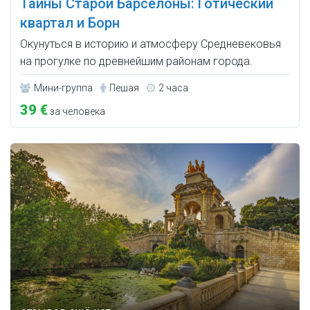
Тайны Старой Барселоны: Готический
квартал и Борн
Окунуться в историю и атмосферу Средневековья
на прогулке по древнейшим районам города.
Мини-группа
Пешая
2 часа
39 €
за человека