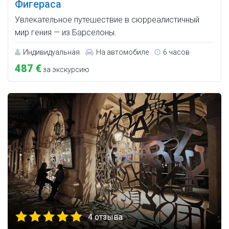
Фигераса
Увлекательное путешествие в сюрреалистичный
мир гения — из Барселоны.
Индивидуальная
На автомобиле
6 часов
487 €
за экскурсию
4 отзыва