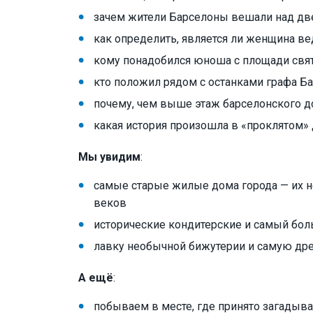
зачем жители Барселоны вешали над дв
как определить, является ли женщина в
кому понадобился юноша с площади свя
кто положил рядом с останками графа Б
почему, чем выше этаж барселонского д
какая история произошла в «проклятом» 
Мы увидим
:
самые старые жилые дома города — их н
веков
исторические кондитерские и самый бол
лавку необычной бижутерии и самую др
А ещё
:
побываем в месте, где принято загадыва