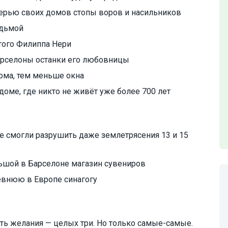
ерью своих домов стопы воров и насильников
едьмой
того Филиппа Нери
арселоны останки его любовницы
ома, тем меньше окна
доме, где никто не живёт уже более 700 лет
е смогли разрушить даже землетрясения 13 и 15
ьшой в Барселоне магазин сувениров
евнюю в Европе синагогу
ть желания — целых три. Но только самые-самые.