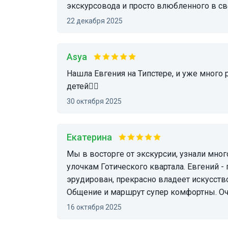
экскурсовода и просто влюбленного в сво
22 декабря 2025
Asya
Нашла Евгения на Типстере, и уже много раз были с ним на экскурсиях и на квесте для
детей👍🏻
30 октября 2025
Екатерина
Мы в восторге от экскурсии, узнали много нового о Каталонии, гуляя по эклектичным
улочкам Готического квартала. Евгений -
эрудирован, прекрасно владеет искусст
Общение и маршрут супер комфортны. О
16 октября 2025