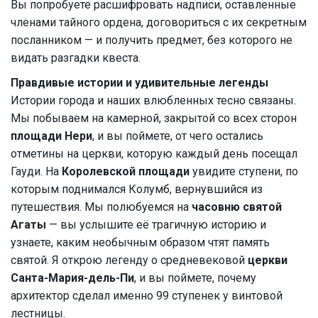
Вы попробуете расшифровать надписи, оставленные
членами тайного ордена, договориться с их секретным
посланником — и получить предмет, без которого не
видать разгадки квеста.
Правдивые истории и удивительные легенды
Истории города и наших влюбленных тесно связаны.
Мы побываем на камерной, закрытой со всех сторон
площади Нери
, и вы поймете, от чего остались
отметины на церкви, которую каждый день посещал
Гауди. На
Королевской площади
увидите ступени, по
которым поднимался Колумб, вернувшийся из
путешествия. Мы полюбуемся на
часовню святой
Агаты
— вы услышите её трагичную историю и
узнаете, каким необычным образом чтят память
святой. Я открою легенду о средневековой
церкви
Санта-Мария-дель-Пи
, и вы поймете, почему
архитектор сделал именно 99 ступенек у винтовой
лестницы.