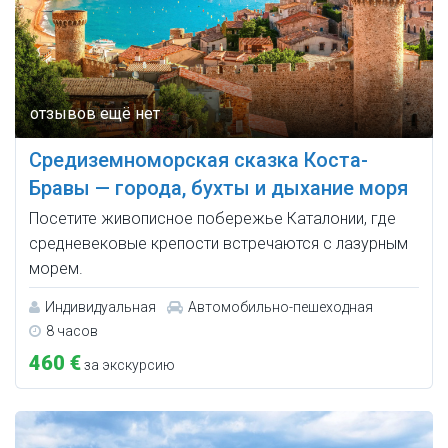
Средиземноморская сказка Коста-
Бравы — города, бухты и дыхание моря
Посетите живописное побережье Каталонии, где
средневековые крепости встречаются с лазурным
морем.
Индивидуальная
Автомобильно-пешеходная
8 часов
460 €
за экскурсию