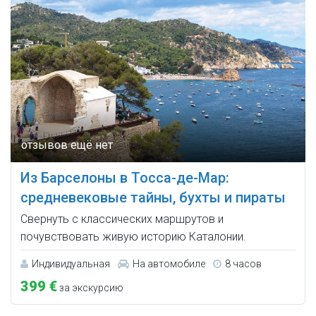
Из Барселоны в Тосса-де-Мар:
средневековые тайны, бухты и пираты
Свернуть с классических маршрутов и
почувствовать живую историю Каталонии.
Индивидуальная
На автомобиле
8 часов
399 €
за экскурсию