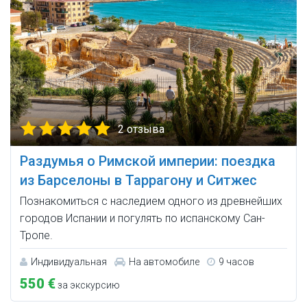
2 отзыва
Раздумья о Римской империи: поездка
из Барселоны в Таррагону и Ситжес
Познакомиться с наследием одного из древнейших
городов Испании и погулять по испанскому Сан-
Тропе.
Индивидуальная
На автомобиле
9 часов
550 €
за экскурсию