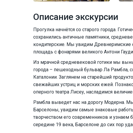
Описание экскурсии
Прогулка начнётся со старого города. Готи
сохранились античные памятники, среднев
кондитерские. Мы увидим Древнеримские с
площадь с фонарями великого Антони Гауди
Из мрачной средневековой готики мы вын
города – пешеходный бульвар Ла Рамбла,
Каталонии. Заглянем на старейший продукт
свежайших устриц и морских ежей. Познако
оперного театра Лисеу, насладимся величи
Рамбла выведет нас на дорогу Модерна. Мы
Барселоны, увидим самые знаковые работы 
творчеством его современников и узнаем 
середине 19 века, Барселоне до сих пор уд