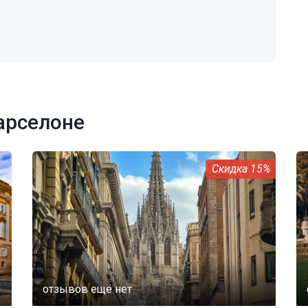
арселоне
15%