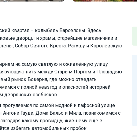
ческий квартал – колыбель Барселоны. Здесь
ековые дворцы и храмы, старейшие магазинчики и
тены, Собор Святого Креста, Ратушу и Королевскую
.
ырнем на самую светлую и оживлённую улицу
 связующую нить между Старым Портом и Площадью
овый рынок Бокерия, где можно отведать
мимся с полной невзгод и опасностей историей
ем дворянских особняков.
 прогуляемся по самой модной и пафосной улице
Антони Гауди: Дома Бальо и Мила, познакомимся с
благодаря какому провидцу, жившему еще в
аётся избегать автомобильных пробок.