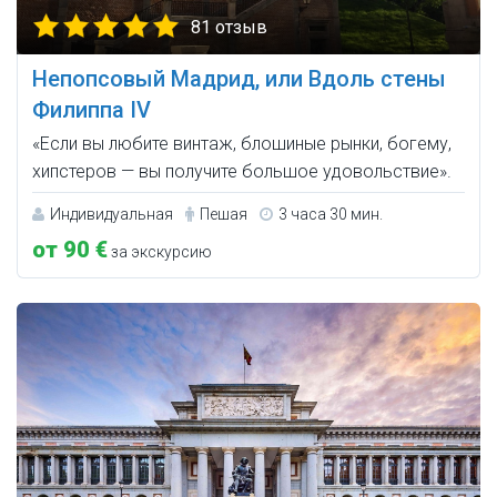
81 отзыв
Непопсовый Мадрид, или Вдоль стены
Филиппа IV
«Если вы любите винтаж, блошиные рынки, богему,
хипстеров — вы получите большое удовольствие».
Индивидуальная
Пешая
3 часа 30 мин.
от 90 €
за экскурсию