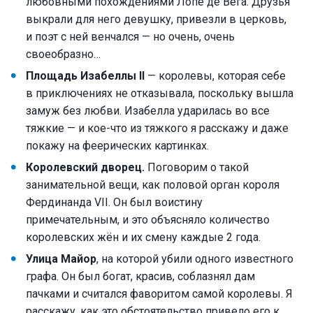
любовными похождениями Лопе де Вега. Друзья
выкрали для него девушку, привезли в церковь,
и поэт с ней венчался — но очень, очень
своеобразно…
Площадь Изабеллы II
— королевы, которая себе
в приключениях не отказывала, поскольку вышла
замуж без любви. Изабелла ударилась во все
тяжкие — и кое-что из тяжкого я расскажу и даже
покажу на феерических картинках.
Королевский дворец.
Поговорим о такой
занимательной вещи, как половой орган короля
Фердинанда VII. Он был воистину
примечательным, и это объясняло количество
королевских жён и их смену каждые 2 года.
Улица Майор
, на которой убили одного известного
графа. Он был богат, красив, соблазнял дам
пачками и считался фаворитом самой королевы. Я
расскажу, как это обстоятельство привело его к