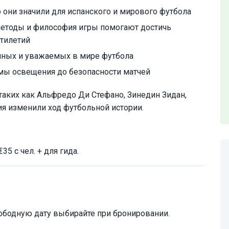
 они значили для испанского и мирового футбола
методы и философия игры помогают достичь
ятилетий
шных и уважаемых в мире футбола
емы освещения до безопасности матчей
таких как Альфредо Ди Стефано, Зинедин Зидан,
ия изменили ход футбольной истории.
5 с чел. + для гида.
ободную дату выбирайте при бронировании.