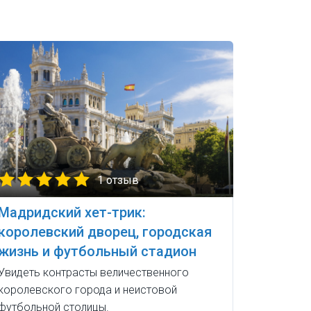
1 отзыв
Мадридский хет-трик:
королевский дворец, городская
жизнь и футбольный стадион
Увидеть контрасты величественного
королевского города и неистовой
футбольной столицы.