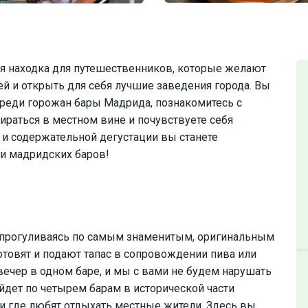
ая находка для путешественников, которые желают
й и открыть для себя лучшие заведения города. Вы
реди горожан бары Мадрида, познакомитесь с
бираться в местном вине и почувствуете себя
и содержательной дегустации вы станете
и мадридских баров!
 прогуливаясь по самым знаменитым, оригинальным
отовят и подают тапас в сопровождении пива или
вечер в одном баре, и мы с вами не будем нарушать
йдет по четырем барам в исторической части
 и где любят отдыхать местные жители. Здесь вы