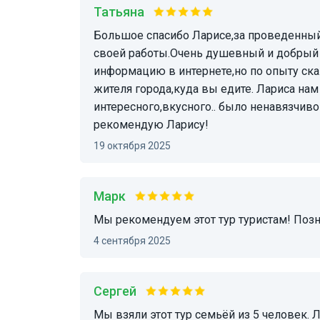
Татьяна
Большое спасибо Ларисе,за проведенный с нами вечер в Мадриде🌷.Лариса профессионал
своей работы.Очень душевный и добрый 
информацию в интернете,но по опыту ска
жителя города,куда вы едите. Лариса нам
интересного,вкусного.. было ненавязчиво
рекомендую Ларису!
19 октября 2025
Марк
Мы рекомендуем этот тур туристам! Позн
4 сентября 2025
Сергей
Мы взяли этот тур семьёй из 5 человек. Лариса была невероятно дружелюбной,