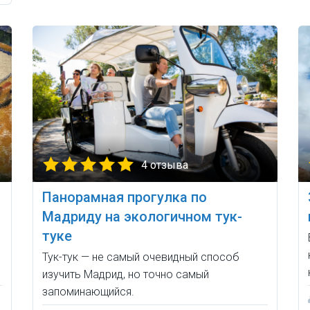
4 отзыва
Панорамная прогулка по
Мадриду на экологичном тук-
туке
Тук-тук — не самый очевидный способ
изучить Мадрид, но точно самый
запоминающийся.