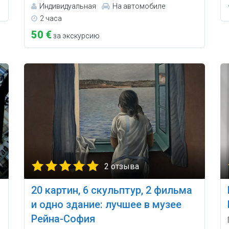
Индивидуальная
На автомобиле
2 часа
50 €
за экскурсию
2 отзыва
20 картин, 6 скульптур, 2 фильма
и одно здание: лучшее в музее
Рейна-София