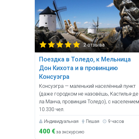
2 отзыва
Поездка в Толедо, к Мельница
Дон Кихота и в провинцию
Консуэгра
Консуэгра — маленький населённый пункт
(даже городком не назовёшь, Кастилья-де
ла Манча, провинция Толедо), с население
10.330 чел.
Индивидуальная
Пешая
9 часов
400 €
за экскурсию