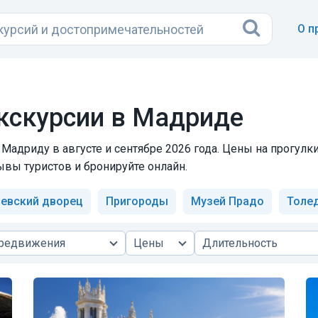
О п
кскурсии в Мадриде
Мадриду в августе и сентябре 2026 года. Цены на прогул
ывы туристов и бронируйте онлайн.
евский дворец
Пригороды
Музей Прадо
Толе
ередвижения
Цены
Длительность