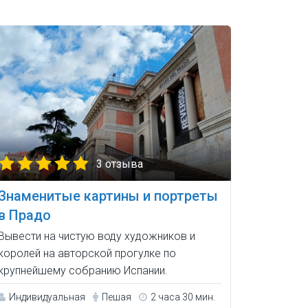
3 отзыва
Знаменитые картины и портреты
в Прадо
Вывести на чистую воду художников и
королей на авторской прогулке по
крупнейшему собранию Испании.
Индивидуальная
Пешая
2 часа 30 мин.