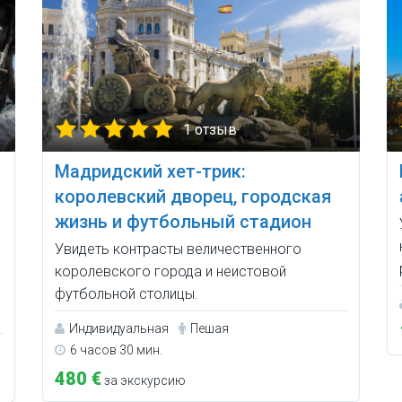
1 отзыв
Мадридский хет-трик:
королевский дворец, городская
жизнь и футбольный стадион
Увидеть контрасты величественного
королевского города и неистовой
м
футбольной столицы.
Индивидуальная
Пешая
6 часов 30 мин.
480 €
за экскурсию