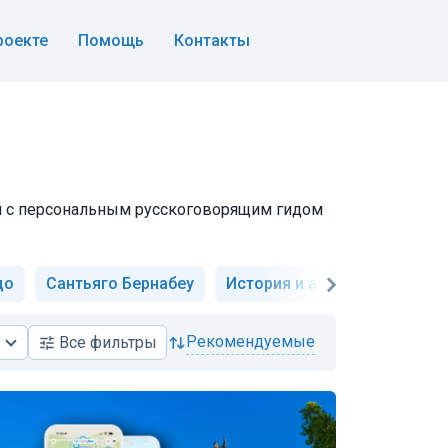
роекте
Помощь
Контакты
ки с персональным русскоговорящим гидом
до
Сантьяго Бернабеу
История и архитектура
М
рекомендуемые
Все
фильтры