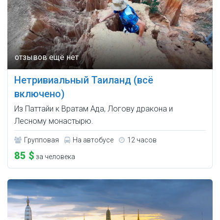
Нетривиальный Таиланд (всё
включено)
Из Паттайи к Вратам Ада, Логову дракона и
Лесному монастырю.
Групповая
На автобусе
12 часов
85 $
за человека