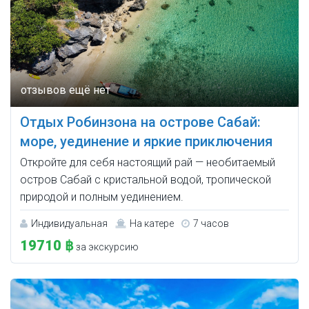
Отдых Робинзона на острове Сабай:
море, уединение и яркие приключения
Откройте для себя настоящий рай — необитаемый
остров Сабай с кристальной водой, тропической
природой и полным уединением.
Индивидуальная
На катере
7 часов
19710 ฿
за экскурсию