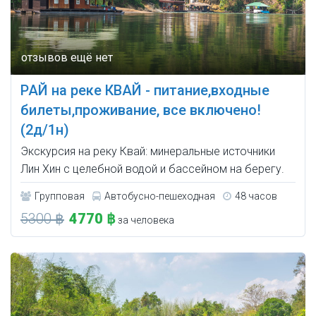
РАЙ на реке КВАЙ - питание,входные
билеты,проживание, все включено!
(2д/1н)
Экскурсия на реку Квай: минеральные источники
Лин Хин с целебной водой и бассейном на берегу.
Групповая
Автобусно-пешеходная
48 часов
5300 ฿
4770 ฿
за человека