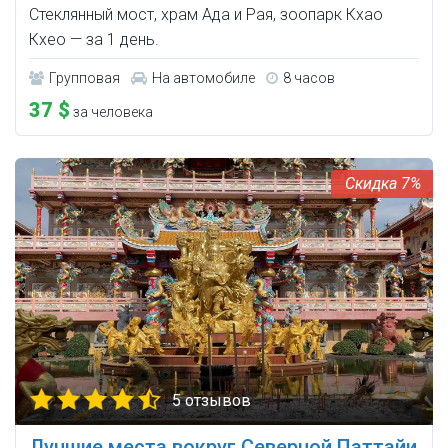
Стеклянный мост, храм Ада и Рая, зоопарк Кхао
Кхео — за 1 день.
Групповая
На автомобиле
8 часов
37 $
за человека
7%
5 отзывов
Лучшие места вокруг Северной Паттайи