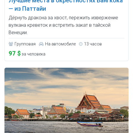
Лучшие места в окрестностях Бангкока
— из Паттайи
Дёрнуть дракона за хвост, пережить извержение
вулкана креветок и встретить закат в тайской
Венеции.
Групповая
На автомобиле
13 часов
97 $
за человека