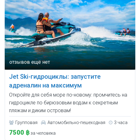
Jet Ski-гидроциклы: запустите
адреналин на максимум
Откройте для себя море по-новому: промчитесь на
гидроцикле по бирюзовым водам к секретным
пляжам и диким островам!
Групповая
Автомобильно-пешеходная
3 часа
7500 ฿
за человека