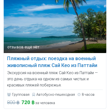
Пляжный отдых: поездка на военный
живописный пляж Сай Кео из Паттайи
Экскурсия на военный пляж Сай Кео из Паттайи —
это день отдыха на одном из самых чистых и
красивых пляжей побережья.
Групповая
Автобусно-пешеходная
8 часов
800 ฿
720 ฿
за человека