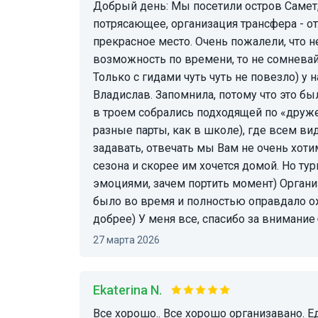
Добрый день: Мы посетили остров Самет, тот самый тропический рай: 24.03.2026г Место
потрясающее, организация трансфера - отл
прекрасное место. Очень пожалели, что не
возможность по времени, то не сомневайт
Только с гидами чуть чуть не повезло) у 
Владислав. Запомнила, потому что это бы
в троем собрались подходящей по «друж
разные парты, как в школе), где всем ви
задавать, отвечать мы Вам не очень хоти
сезона и скорее им хочется домой. Но т
эмоциями, зачем портить момент) Организ
было во время и полностью оправдало ож
добрее) У меня все, спасибо за внимание
27 марта 2026
Ekaterina N.
Все хорошо.. Все хорошо организавано. Единственное мы попали на тучки и волны, но и это