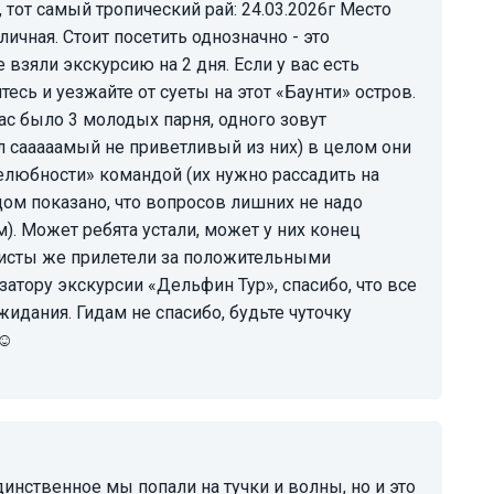
ичная. Стоит посетить однозначно - это
 взяли экскурсию на 2 дня. Если у вас есть
есь и уезжайте от суеты на этот «Баунти» остров.
нас было 3 молодых парня, одного зовут
л сааааамый не приветливый из них) в целом они
елюбности» командой (их нужно рассадить на
дом показано, что вопросов лишних не надо
м). Может ребята устали, может у них конец
уристы же прилетели за положительными
атору экскурсии «Дельфин Тур», спасибо, что все
идания. Гидам не спасибо, будьте чуточку
☺️