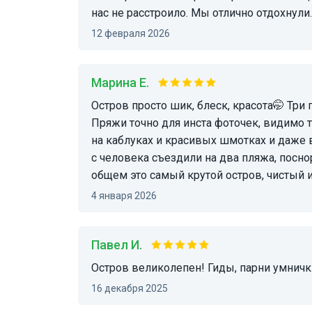
нас не расстроило. Мы отлично отдохнули.
12 февраля 2026
Марина Е.
Остров просто шик, блеск, красота🤭 Три гида, забавные, на всё отвечают, везде участвуют
Пряжи точно для инста фоточек, видимо т
на каблуках и красивых шмотках и даже 
с человека съездили на два пляжа, посно
общем это самый крутой остров, чистый и
4 января 2026
Павел И.
Остров великолепен! Гиды, парни умничк
16 декабря 2025