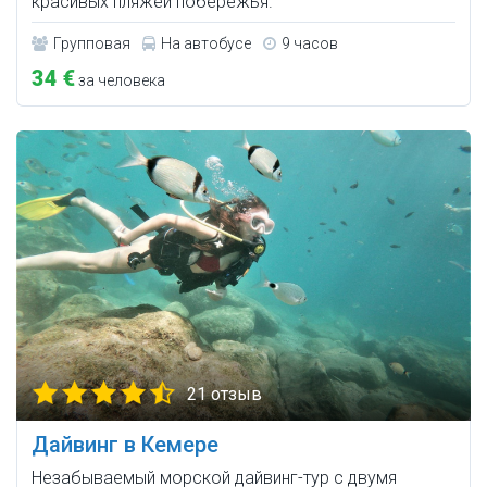
красивых пляжей побережья.
Групповая
На автобусе
9 часов
34 €
за человека
21 отзыв
Дайвинг в Кемере
Незабываемый морской дайвинг-тур с двумя