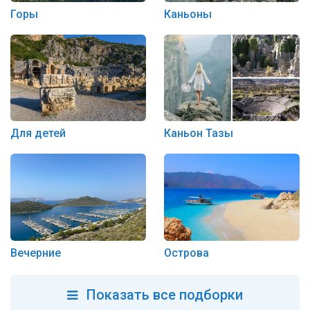
Горы
Каньоны
Для детей
Каньон Тазы
Вечерние
Острова
Показать все подборки