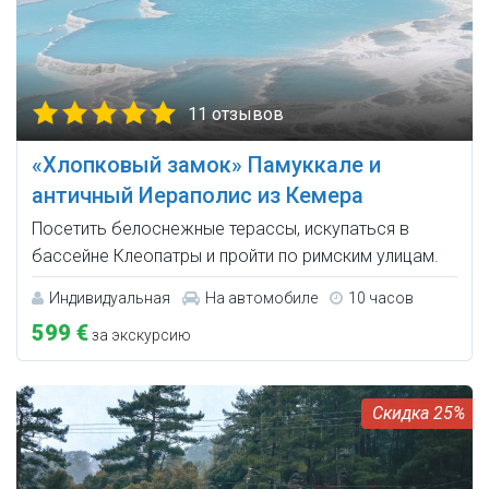
11 отзывов
«Хлопковый замок» Памуккале и
античный Иераполис из Кемера
Посетить белоснежные терассы, искупаться в
бассейне Клеопатры и пройти по римским улицам.
Индивидуальная
На автомобиле
10 часов
599 €
за экскурсию
25%