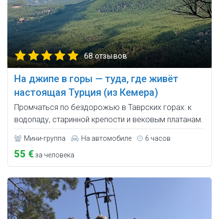
68 отзывов
На джипе в горы — туда, где живёт
настоящая Турция (из Кемера)
Промчаться по бездорожью в Таврских горах: к
водопаду, старинной крепости и вековым платанам.
Мини-группа
На автомобиле
6 часов
55 €
за человека