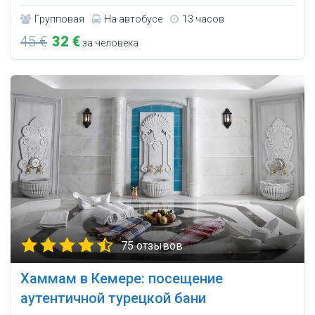
Групповая
На автобусе
13 часов
45 €
32 €
за человека
75 отзывов
Хаммам в Кемере: посещение
аутентичной турецкой бани