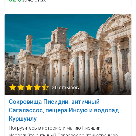
за человека
30 отзывов
Сокровища Писидии: античный
Сагалассос, пещера Инсую и водопад
Куршунлу
Погрузитесь в историю и магию Писидии!
Исследуйте античный Сагалассос, таинственную