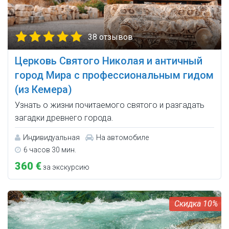
38 отзывов
Церковь Святого Николая и античный
город Мира с профессиональным гидом
(из Кемера)
Узнать о жизни почитаемого святого и разгадать
загадки древнего города.
Индивидуальная
На автомобиле
6 часов 30 мин.
360 €
за экскурсию
10%