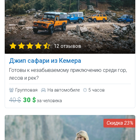
12 отзывов
Джип сафари из Кемера
Готовы к незабываемому приключению среди гор,
лесов и рек?
Групповая
На автомобиле
5 часов
40 $
30 $
за человека
23%