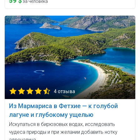
59 $
за человека
4 отзыва
Из Мармариса в Фетхие — к голубой
лагуне и глубокому ущелью
Искупаться в бирюзовых водах, исследовать
чудеса природы и при желании добавить нотку
адреналина.