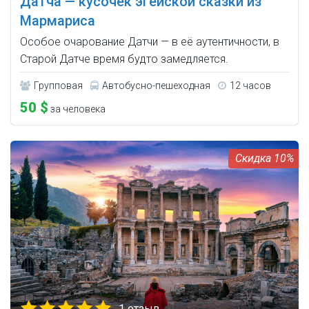
Датча — кусочек эгейской сказки из
Мармариса
Особое очарование Датчи — в её аутентичности, в
Старой Датче время будто замедляется.
Групповая
Автобусно-пешеходная
12 часов
50 $
за человека
10%
1 отзыв