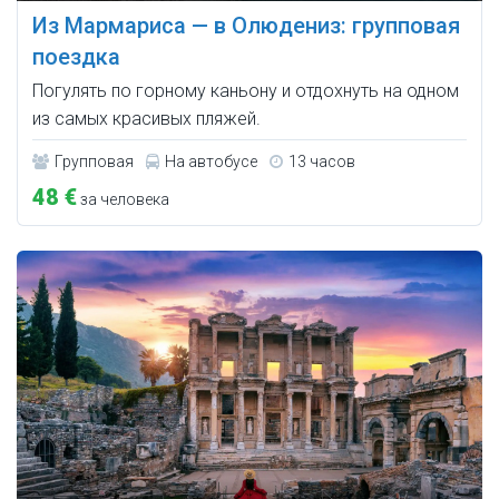
Из Мармариса — в Олюдениз: групповая
поездка
Погулять по горному каньону и отдохнуть на одном
из самых красивых пляжей.
Групповая
На автобусе
13 часов
48 €
за человека