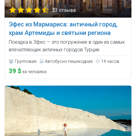
23 отзыва
Эфес из Мармариса: античный город,
храм Артемиды и святыни региона
Поездка в Эфес — это погружение в один из самых
впечатляющих античных городов Турции.
Групповая
Автобусно-пешеходная
14 часов
39 $
за человека