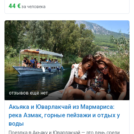
44 €
за человека
Акьяка и Юварлакчай из Мармариса:
река Азмак, горные пейзажи и отдых у
воды
Поездка в Акьяку и Юварлакчай — это день среди