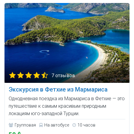
7 отзывов
Экскурсия в Фетхие из Мармариса
Однодневная поездка из Мармариса в Фетхие — это
путешествие к самым красивым природным
локациям юго-западной Турции.
Групповая
На автобусе
10 часов