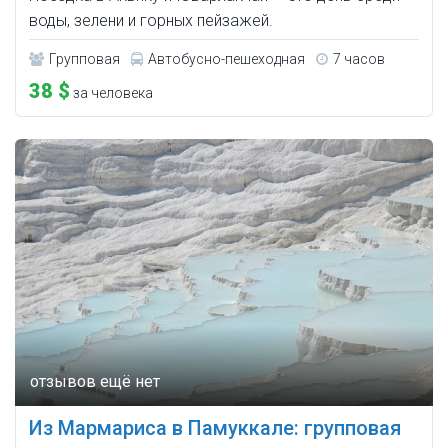
воды, зелени и горных пейзажей.
Групповая
Автобусно-пешеходная
7 часов
38 $
за человека
Из Мармариса в Памуккале: групповая