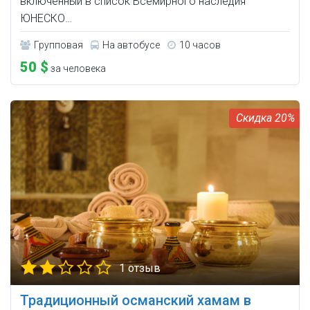
включённый в список Всемирного наследия
ЮНЕСКО…
Групповая
На автобусе
10 часов
50 $
за человека
20%
1 отзыв
Традиционный османский хамам в