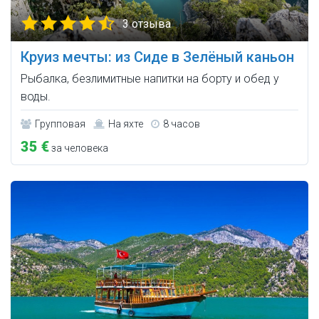
3 отзыва
Круиз мечты: из Сиде в Зелёный каньон
Рыбалка, безлимитные напитки на борту и обед у
воды.
Групповая
На яхте
8 часов
35 €
за человека