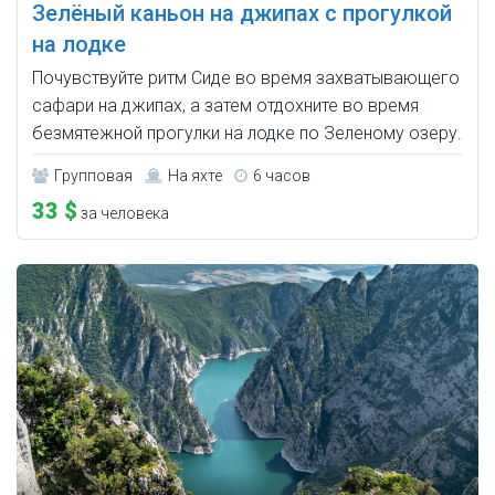
Зелёный каньон на джипах c прогулкой
на лодке
Почувствуйте ритм Сиде во время захватывающего
сафари на джипах, а затем отдохните во время
безмятежной прогулки на лодке по Зеленому озеру.
Групповая
На яхте
6 часов
33 $
за человека