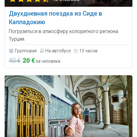
Двухдневная поездка из Сиде в
Каппадокию
Погрузиться в атмосферу колоритного региона
Турции.
Групповая
На автобусе
13 часов
40 €
20 €
за человека