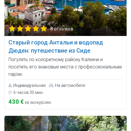
8 отзывов
Старый город Антальи и водопад
Дюден: путешествие из Сиде
Погулять по колоритному району Калеичи и
посетить его знаковые места с профессиональным
гидом.
Индивидуальная
На автомобиле
6 часов 30 мин.
430 €
за экскурсию