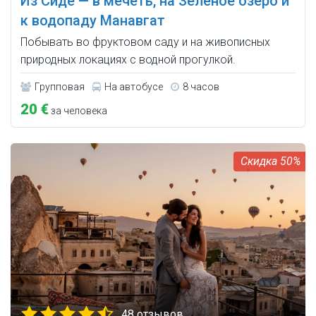
Из Сиде — в мечеть, на Зелёное озеро и
к водопаду Манавгат
Побывать во фруктовом саду и на живописных
природных локациях c водной прогулкой.
Групповая
На автобусе
8 часов
20 €
за человека
50%
48 отзывов