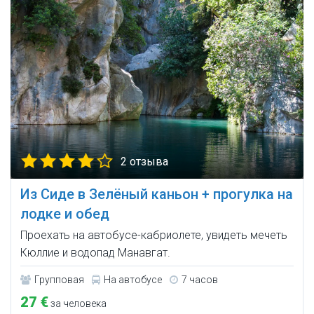
2 отзыва
Из Сиде в Зелёный каньон + прогулка на
лодке и обед
Проехать на автобусе-кабриолете, увидеть мечеть
Кюллие и водопад Манавгат.
Групповая
На автобусе
7 часов
27 €
за человека