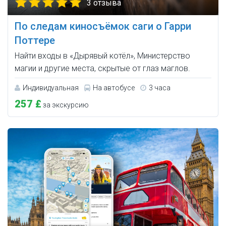
3 отзыва
По следам киносъёмок саги о Гарри
Поттере
Найти входы в «Дырявый котёл», Министерство
магии и другие места, скрытые от глаз маглов.
Индивидуальная
На автобусе
3 часа
257 £
за экскурсию