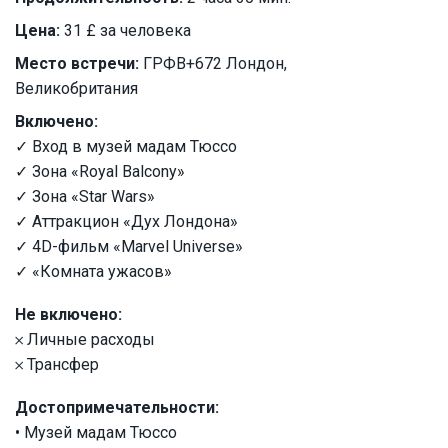
Цена:
31 £ за человека
Место встречи:
ГРФВ+672 Лондон,
Великобритания
Включено:
✓ Вход в музей мадам Тюссо
✓ Зона «Royal Balcony»
✓ Зона «Star Wars»
✓ Аттракцион «Дух Лондона»
✓ 4D-фильм «Marvel Universe»
✓ «Комната ужасов»
Не включено:
𐄂 Личные расходы
𐄂 Трансфер
Достопримечательности:
• Музей мадам Тюссо