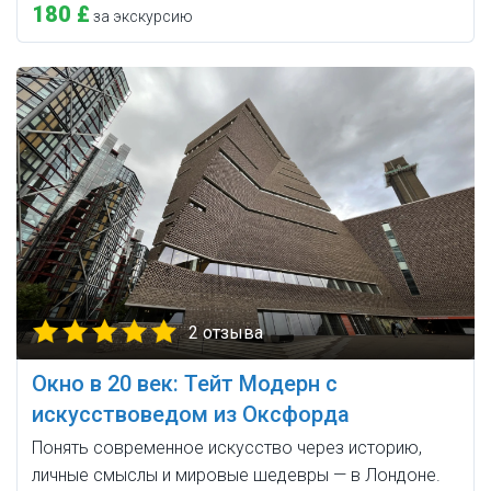
180 £
за экскурсию
2 отзыва
Окно в 20 век: Тейт Модерн с
искусствоведом из Оксфорда
Понять современное искусство через историю,
личные смыслы и мировые шедевры — в Лондоне.